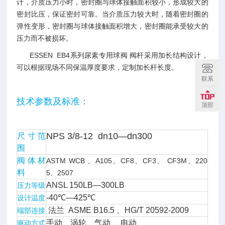
计，介质压力小时，密封圈与球体接触面积较小，形成较大的
密封比压，保证密封可靠。当介质压力较大时，随着密封圈的
弹性变形，密封圈与球体接触面积增大，密封圈能承受较大的
压力而不被损坏。
ESSEN EB4系列尿素专用球阀 阀杆采用加长结构设计，
可以根据现场不同保温厚度要求，定制加长杆长度。
联系
技术参数及标准：
顶部
NPS 3/8-12 dn10—dn300
尺寸范
围
阀体材
ASTM WCB 、A105、CF8、CF3、 CF3M、220
料
5、2507
ANSL 150LB—300LB
压力等级
-40℃—425℃
设计温度
法兰 ASME B16.5 、HG/T 20592-2009
端部连接
手动、涡轮、气动 、电动
驱动方式